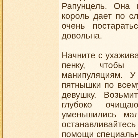
Рапунцель. Она 
король дает по с
очень постарать
довольна.
Начните с ухажив
пенку, чтобы 
манипуляциям. 
пятнышки по всему
девушку. Возьми
глубоко очища
уменьшились ма
останавливайтесь
помощи специальн