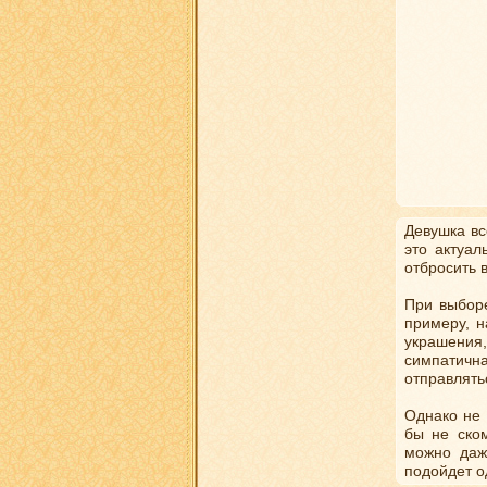
Девушка вс
это актуал
отбросить 
При выборе
примеру, н
украшения,
симпатична
отправлять
Однако не 
бы не ско
можно даж
подойдет о