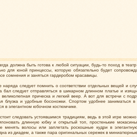
егда должна быть готова к любой ситуации, будь-то поход в теат
ьно для юной принцессы, которую обязательно будет сопровожд
все сомнения и заняться гардеробом красавицы.
 наряда следует помнить о соответствии отдельных вещей и случ
а бал следует отправляться в шикарном длинном платье и изящ
 великолепная прическа и легкий веер. А вот для встречи с под
я блузка и удобные босоножки. Спортом удобнее заниматься в 
ся в элегантном юбочном костюмчике.
стоит следовать устоявшимся традициям, ведь в этой игре можн
мпоновать длинную юбку и открытый топ, простенькие мокасины
е менять волосы или заплетать роскошные кудри в элегантную
дна из диадем, а также пара оригинальных сережек в миниатюрные