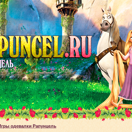
Игры одевалки Рапунцель